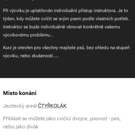
Při výcviku je uplatňován individuální přístup instruktora. Je to
týden, kdy můžete cvičit se svým psem podle vlastních potřeb.
Instruktor se bude individuálně věnovat konkrétně vašemu
výcvikovému problému...
Kurz je otevřen pro všechny majitele psů, bez ohledu na stupeň
výcviku, nebo zkušeností.....
Místo konání
Jezdecký areál
ČTYŘKOLÁK
Přihlásit se můžete jako cvičící dvojce, psovod - pes,
nebo jako divák