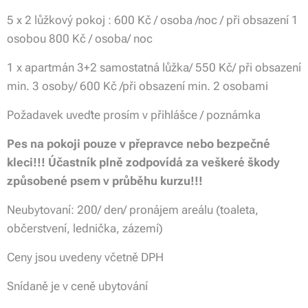
5 x 2 lůžkový pokoj : 600 Kč / osoba /noc / při obsazení 1
osobou 800 Kč / osoba/ noc
1 x apartmán 3+2 samostatná lůžka/ 550 Kč/ při obsazení
min. 3 osoby/ 600 Kč /při obsazení min. 2 osobami
Požadavek uveďte prosím v přihlášce / poznámka
Pes na pokoji pouze v přepravce nebo bezpečné
kleci!!! Účastník plně zodpovídá za veškeré škody
způsobené psem v průběhu kurzu!!!
Neubytovaní: 200/ den/ pronájem areálu (toaleta,
občerstvení, lednička, zázemí)
Ceny jsou uvedeny včetně DPH
Snídaně je v ceně ubytování