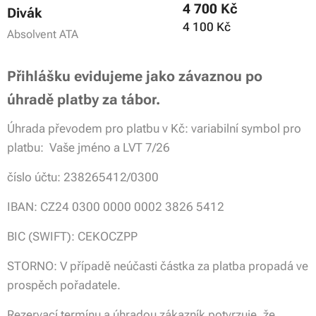
4 700 Kč
Divák
4 100 Kč
Absolvent ATA
Přihlášku evidujeme jako závaznou po
úhradě platby za tábor.
Úhrada převodem pro platbu v Kč: variabilní symbol pro
platbu: Vaše jméno a LVT 7/26
číslo účtu: 238265412/0300
IBAN: CZ24 0300 0000 0002 3826 5412
BIC (SWIFT): CEKOCZPP
STORNO: V případě neúčasti částka za platba propadá ve
prospěch pořadatele.
Rezervací termínu a úhradou zákazník potvrzuje, že