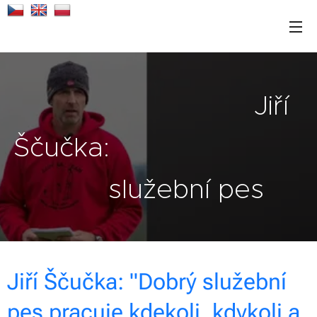
Jiří
Ščučka:
služební pes
Jiří Ščučka: "Dobrý služební
pes pracuje kdekoli, kdykoli a