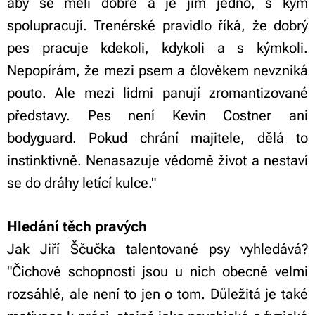
aby se měli dobře a je jim jedno, s kým
spolupracují. Trenérské pravidlo říká, že dobrý
pes pracuje kdekoli, kdykoli a s kýmkoli.
Nepopírám, že mezi psem a člověkem nevzniká
pouto. Ale mezi lidmi panují zromantizované
představy. Pes není Kevin Costner ani
bodyguard. Pokud chrání majitele, dělá to
instinktivně. Nenasazuje vědomě život a nestaví
se do dráhy letící kulce."
Hledání těch pravých
Jak Jiří Ščučka talentované psy vyhledává?
"Čichové schopnosti jsou u nich obecně velmi
rozsáhlé, ale není to jen o tom. Důležitá je také