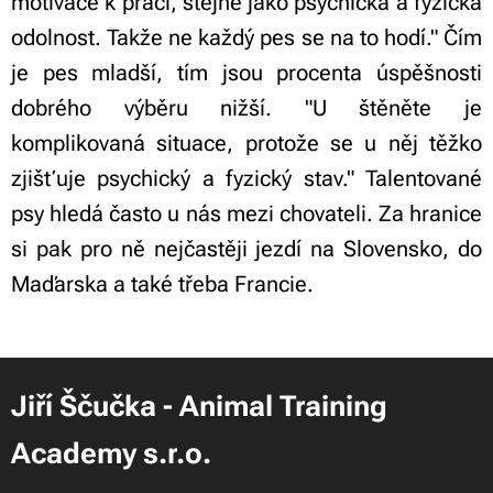
motivace k práci, stejně jako psychická a fyzická
odolnost. Takže ne každý pes se na to hodí." Čím
je pes mladší, tím jsou procenta úspěšnosti
dobrého výběru nižší. "U štěněte je
komplikovaná situace, protože se u něj těžko
zjišťuje psychický a fyzický stav." Talentované
psy hledá často u nás mezi chovateli. Za hranice
si pak pro ně nejčastěji jezdí na Slovensko, do
Maďarska a také třeba Francie.
Jiří Ščučka - Animal Training
Academy s.r.o.