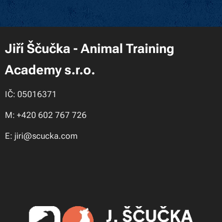
Jiří Ščučka - Animal Training
Academy s.r.o.
IČ: 05016371
M: +420 602 767 726
E: jiri@scucka.com